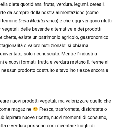
lla dieta quotidiana: frutta, verdura, legumi, cereali,
parte da sempre della nostra alimentazione (come
l termine
Dieta Mediterranea
) e che oggi vengono riletti
vegetali, delle bevande alternative e dei prodotti
etichetta, esiste un patrimonio agricolo, gastronomico
 stagionalità e valore nutrizionale:
si chiama
inventato, solo riconosciuto. Mentre l’industria
 e nuovi formati, frutta e verdura restano lì, ferme al
 nessun prodotto costruito a tavolino riesce ancora a
reare nuovi prodotti vegetali, ma valorizzare quello che
e, come magazine
Fresca, trasformata, disidratata o
a può ispirare nuove ricette, nuovi momenti di consumo,
utta e verdura possono così diventare luoghi di