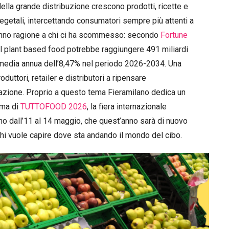
della grande distribuzione crescono prodotti, ricette e
egetali, intercettando consumatori sempre più attenti a
 danno ragione a chi ci ha scommesso: secondo
Fortune
el plant based food potrebbe raggiungere 491 miliardi
ta media annua dell’8,47% nel periodo 2026-2034. Una
duttori, retailer e distributori a ripensare
azione. Proprio a questo tema Fieramilano dedica un
mma di
TUTTOFOOD 2026
, la fiera internazionale
no dall’11 al 14 maggio, che quest’anno sarà di nuovo
chi vuole capire dove sta andando il mondo del cibo.