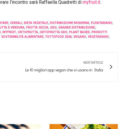
re l’incontro sarà Raffaella Quadretti di
myfruit.it
.
NTARE
,
CEREALI
,
DIETA VEGETALE
,
DISTRIBUZIONE MODERNA
,
FLEXITARIANO
,
UTTA E VERDURA
,
FRUTTA SECCA
,
GDO
,
GRANDE DISTRIBUZIONE
,
D
,
MYFRUIT
,
ORTOFRUTTA
,
ORTOFRUTTA GDO
,
PLANT BASED
,
PRODOTTI
,
SOSTENIBILITÀ ALIMENTARE
,
TUTTOFOOD 2026
,
VEGANO
,
VEGETARIANO
,
NEXT ARTICLE
Le 10 migliori app vegan che si usano in Italia