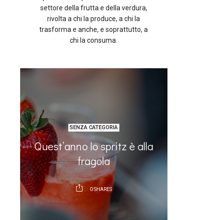
settore della frutta e della verdura,
rivolta a chi la produce, a chi la
trasforma e anche, e soprattutto, a
chi la consuma.
SENZA CATEGORIA
Addio 
n
Quest’anno lo spritz è alla
nelle s
fragola
frutt
0
SHARES