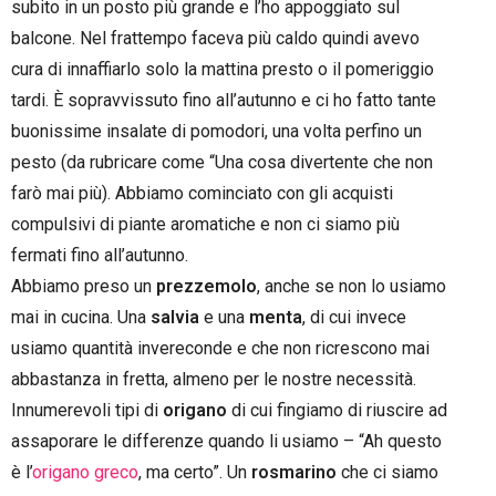
subito in un posto più grande e l’ho appoggiato sul
balcone. Nel frattempo faceva più caldo quindi avevo
cura di innaffiarlo solo la mattina presto o il pomeriggio
tardi. È sopravvissuto fino all’autunno e ci ho fatto tante
buonissime insalate di pomodori, una volta perfino un
pesto (da rubricare come “Una cosa divertente che non
farò mai più). Abbiamo cominciato con gli acquisti
compulsivi di piante aromatiche e non ci siamo più
fermati fino all’autunno.
Abbiamo preso un
prezzemolo
, anche se non lo usiamo
mai in cucina. Una
salvia
e una
menta
, di cui invece
usiamo quantità invereconde e che non ricrescono mai
abbastanza in fretta, almeno per le nostre necessità.
Innumerevoli tipi di
origano
di cui fingiamo di riuscire ad
assaporare le differenze quando li usiamo – “Ah questo
è l’
origano greco
, ma certo”. Un
rosmarino
che ci siamo