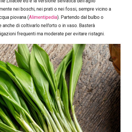
elle
Liliacee
ed è la versione selvatica dell’aglio
mente nei boschi, nei prati o nei fossi, sempre vicino a
acqua piovana (
Alimentipedia
). Partendo dal bulbo o
anche di coltivarlo nell’orto o in vaso. Basterà
igazioni frequenti ma moderate per evitare ristagni.