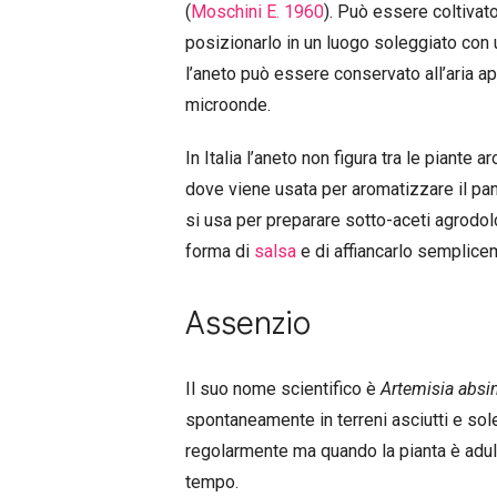
(
Moschini E. 1960
). Può essere coltivato
posizionarlo in un luogo soleggiato con
l’aneto può essere conservato all’aria a
microonde.
In Italia l’aneto non figura tra le piante 
dove viene usata per aromatizzare il pan
si usa per preparare sotto-aceti agrodolc
forma di
salsa
e di affiancarlo semplicem
Assenzio
Il suo nome scientifico è
Artemisia absi
spontaneamente in terreni asciutti e soleg
regolarmente ma quando la pianta è adul
tempo.