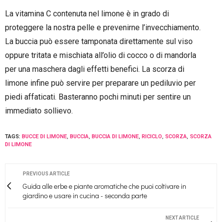
La vitamina C contenuta nel limone è in grado di
proteggere la nostra pelle e prevenirne l’invecchiamento.
La buccia può essere tamponata direttamente sul viso
oppure tritata e mischiata all’olio di cocco o di mandorla
per una maschera dagli effetti benefici. La scorza di
limone infine può servire per preparare un pediluvio per
piedi affaticati. Basteranno pochi minuti per sentire un
immediato sollievo.
TAGS:
BUCCE DI LIMONE
,
BUCCIA
,
BUCCIA DI LIMONE
,
RICICLO
,
SCORZA
,
SCORZA
DI LIMONE
PREVIOUS ARTICLE
Guida alle erbe e piante aromatiche che puoi coltivare in
giardino e usare in cucina - seconda parte
NEXT ARTICLE