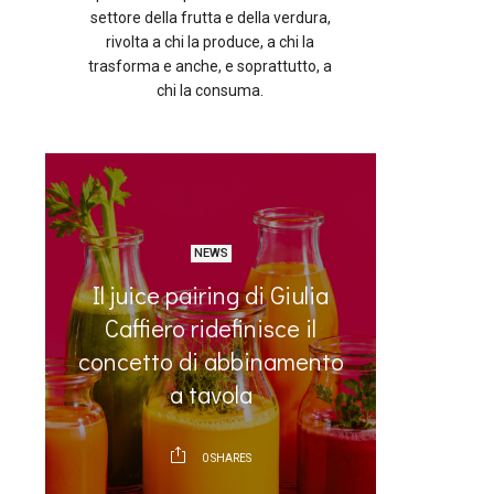
settore della frutta e della verdura,
rivolta a chi la produce, a chi la
trasforma e anche, e soprattutto, a
chi la consuma.
NEWS
Il juice pairing di Giulia
:
La prot
Caffiero ridefinisce il
a
sta risc
concetto di abbinamento
a tavola
0
SHARES