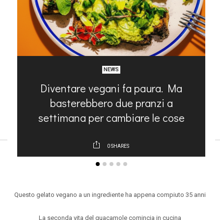
NEWS
d
Diventare vegani fa paura. Ma
basterebbero due pranzi a
settimana per cambiare le cose
0
SHARES
ARTICOLI RECENTI
Questo gelato vegano a un ingrediente ha appena compiuto 35 anni
La seconda vita del guacamole comincia in cucina