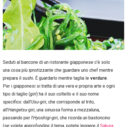
Seduti al bancone di un ristorante giapponese c’è solo
una cosa più ipnotizzante che guardare uno chef mentre
prepara il sushi. È guardarlo mentre taglia le
verdure
.
Per i giapponesi si tratta di una vera e propria arte e ogni
tipo di taglio (
giri
) ha il suo coltello e il suo nome
specifico: dall’
Usu-giri
, che corrisponde al trito,
all’
Hangetsu-giri
, una sinuosa forma a mezzaluna,
passando per l’
Hyoshigi-giri
, che ricorda un bastoncino
(se volete approfondire il tema, potete leggere il
Sakura