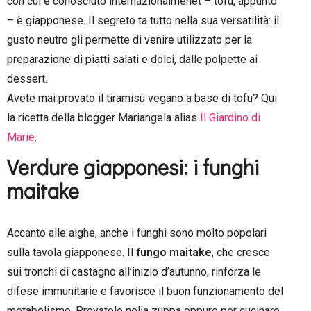
con cui è conosciuto internazionalmenet – tofu, appunto
– è giapponese. Il segreto ta tutto nella sua versatilità: il
gusto neutro gli permette di venire utilizzato per la
preparazione di piatti salati e dolci, dalle polpette ai
dessert.
Avete mai provato il tiramisù vegano a base di tofu? Qui
la ricetta della blogger Mariangela alias
Il Giardino di
Marie
.
Verdure giapponesi: i funghi
maitake
Accanto alle alghe, anche i funghi sono molto popolari
sulla tavola giapponese. Il
fungo maitake
, che cresce
sui tronchi di castagno all’inizio d’autunno, rinforza le
difese immunitarie e favorisce il buon funzionamento del
metabolismo. Provatelo nella zuppa oppure per cucinare