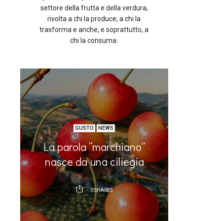
settore della frutta e della verdura,
rivolta a chi la produce, a chi la
trasforma e anche, e soprattutto, a
chi la consuma.
GUSTO
NEWS
La parola “marchiano”
Che ne d
n
nasce da una ciliegia
0
SHARES