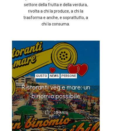
settore della frutta e della verdura,
rivolta a chi la produce, a chi la
trasforma e anche, e soprattutto, a
chi la consuma.
GUS
GUSTO
NEWS
PERSONE
a
La se
Ristoranti veg e mare: un
guacam
binomio possibile
ni
0
SHARES