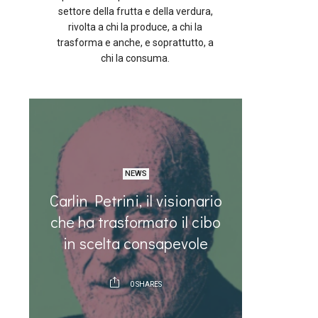
settore della frutta e della verdura,
rivolta a chi la produce, a chi la
trasforma e anche, e soprattutto, a
chi la consuma.
NEWS
e
Carlin Petrini, il visionario
Hey pis
ia
che ha trasformato il cibo
po’ di
in scelta consapevole
0
SHARES