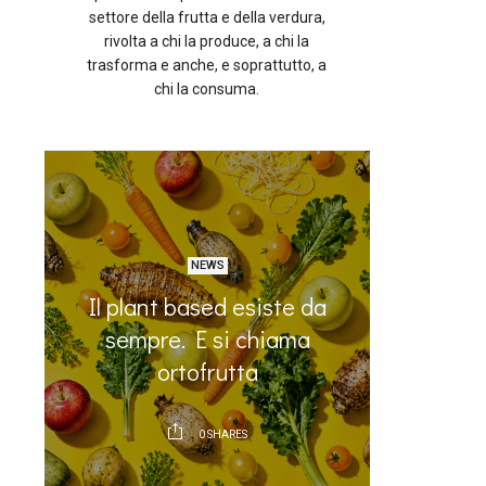
settore della frutta e della verdura,
rivolta a chi la produce, a chi la
trasforma e anche, e soprattutto, a
chi la consuma.
NEWS
GUS
Il plant based esiste da
La se
sempre. E si chiama
guacam
ortofrutta
0
SHARES