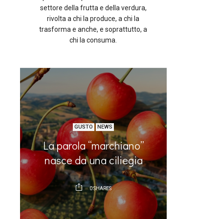
settore della frutta e della verdura,
rivolta a chi la produce, a chi la
trasforma e anche, e soprattutto, a
chi la consuma.
GUSTO
NEWS
Il juic
a
La parola “marchiano”
Caffie
nasce da una ciliegia
concett
ni
0
SHARES