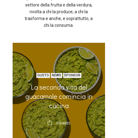
settore della frutta e della verdura,
rivolta a chi la produce, a chi la
trasforma e anche, e soprattutto, a
chi la consuma.
GUSTO
NEWS
SPONSOR
La seconda vita del
La prot
guacamole comincia in
sta risc
cucina
0
SHARES