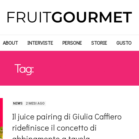
ABOUT
INTERVISTE
PERSONE
STORIE
GUSTO
Tag:
MARCO BOLASCO
NEWS
2 MESI AGO
Il juice pairing di Giulia Caffiero
ridefinisce il concetto di
abbinamento a tavola