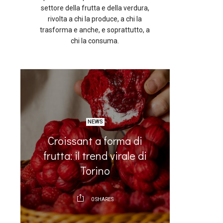
settore della frutta e della verdura,
rivolta a chi la produce, a chi la
trasforma e anche, e soprattutto, a
chi la consuma.
NEWS
Croissant a forma di
Il plan
o
frutta: il trend virale di
sempr
Torino
0
SHARES