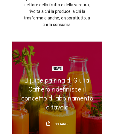
settore della frutta e della verdura,
rivolta a chi la produce, a chi la
trasforma e anche, e soprattutto, a
chi la consuma.
NEWS
Il juice pairing di Giulia
Elettr
e
Caffiero ridefinisce il
frutta e
ia
concetto di abbinamento
batto
a tavola
0
SHARES