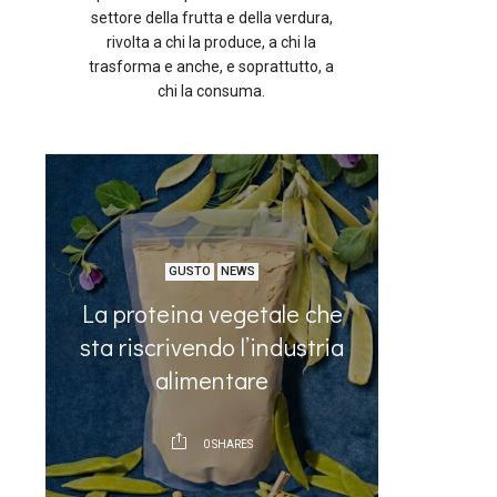
settore della frutta e della verdura,
rivolta a chi la produce, a chi la
trasforma e anche, e soprattutto, a
chi la consuma.
GUSTO
NEWS
La proteina vegetale che
e
Le 10 m
sta riscrivendo l’industria
che si
alimentare
0
SHARES