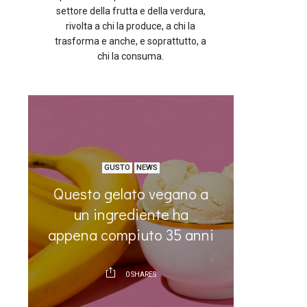
settore della frutta e della verdura,
rivolta a chi la produce, a chi la
trasforma e anche, e soprattutto, a
chi la consuma.
GUSTO
NEWS
Questo gelato vegano a
Crois
o
un ingrediente ha
frutta:
appena compiuto 35 anni
0
SHARES