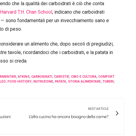
ndo che la qualità dei carboidrati è ciò che conta
Harvard T.H. Chan School
, indicano che carboidrati
ta — sono fondamentali per un invecchiamento sano e
to di peso.
iconsiderare un alimento che, dopo secoli di pregiudizi,
re tavole, ricordandoci che i carboidrati, e la patata in
esso si creda.
ARMENTIER
,
ATKINS
,
CARBOIDRATI
,
CARESTIE
,
CIBO E CULTURA
,
COMFORT
ALEO
,
FOOD HISTORY
,
NUTRIZIONE
,
PATATA
,
STORIA ALIMENTARE
,
TUBERI
,
NEXT ARTICLE
uzioni
L'alta cucina ha ancora bisogno della carne?