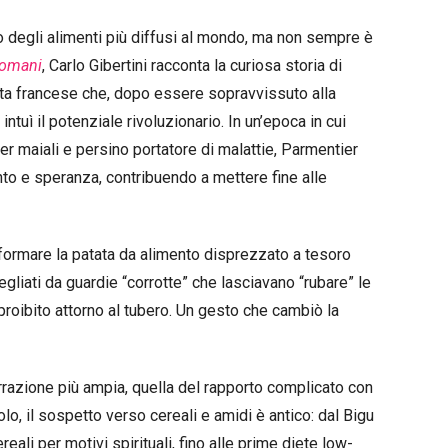
no degli alimenti più diffusi al mondo, ma non sempre è
omani
, Carlo Gibertini racconta la curiosa storia di
sta francese che, dopo essere sopravvissuto alla
intuì il potenziale rivoluzionario. In un’epoca in cui
r maiali e persino portatore di malattie, Parmentier
to e speranza, contribuendo a mettere fine alle
sformare la patata da alimento disprezzato a tesoro
gliati da guardie “corrotte” che lasciavano “rubare” le
proibito attorno al tubero. Un gesto che cambiò la
arrazione più ampia, quella del rapporto complicato con
olo, il sospetto verso cereali e amidi è antico: dal Bigu
ereali per motivi spirituali, fino alle prime diete low-