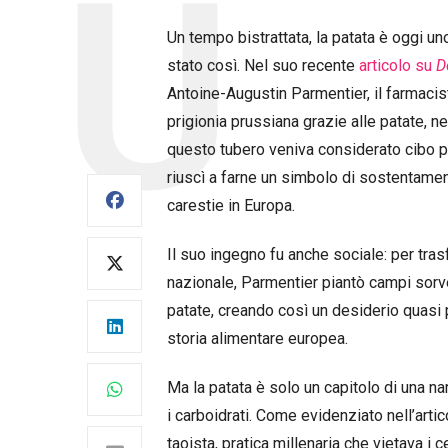
Un tempo bistrattata, la patata è oggi u
stato così. Nel suo recente
articolo su
D
Antoine-Augustin Parmentier, il farmaci
prigionia prussiana grazie alle patate, ne 
questo tubero veniva considerato cibo pe
riuscì a farne un simbolo di sostentamen
carestie in Europa.
Il suo ingegno fu anche sociale: per tra
nazionale, Parmentier piantò campi sorve
patate, creando così un desiderio quasi 
storia alimentare europea.
Ma la patata è solo un capitolo di una n
i carboidrati. Come evidenziato nell’artic
taoista, pratica millenaria che vietava i c