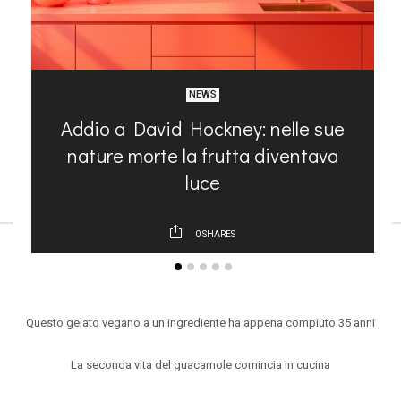
NEWS
Addio a David Hockney: nelle sue
in
nature morte la frutta diventava
b
luce
0
SHARES
ARTICOLI RECENTI
Questo gelato vegano a un ingrediente ha appena compiuto 35 anni
La seconda vita del guacamole comincia in cucina