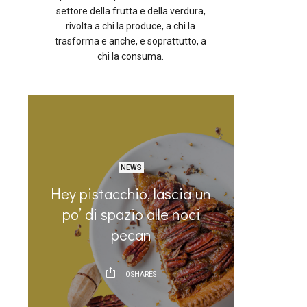
settore della frutta e della verdura,
rivolta a chi la produce, a chi la
trasforma e anche, e soprattutto, a
chi la consuma.
NEWS
e
Hey pistacchio, lascia un
Il plan
ia
po’ di spazio alle noci
sempr
pecan
0
SHARES