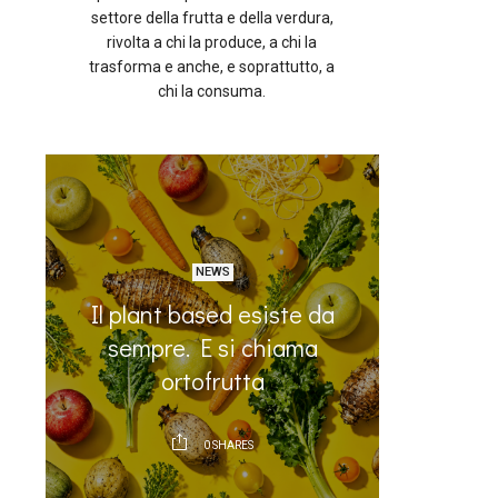
settore della frutta e della verdura,
rivolta a chi la produce, a chi la
trasforma e anche, e soprattutto, a
chi la consuma.
NEWS
Il plant based esiste da
Crois
o
sempre. E si chiama
frutta:
a
ortofrutta
0
SHARES