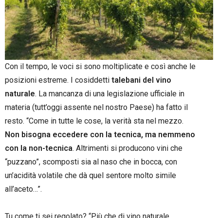
Con il tempo, le voci si sono moltiplicate e così anche le
posizioni estreme. I cosiddetti
talebani del vino
naturale
. La mancanza di una legislazione ufficiale in
materia (tutt’oggi assente nel nostro Paese) ha fatto il
resto. “Come in tutte le cose, la verità sta nel mezzo.
Non bisogna eccedere con la tecnica, ma nemmeno
con la non-tecnica
. Altrimenti si producono vini che
“puzzano”, scomposti sia al naso che in bocca, con
un’acidità volatile che dà quel sentore molto simile
all’aceto…”.
–
Tu come ti sei regolato? “Più che di vino naturale,